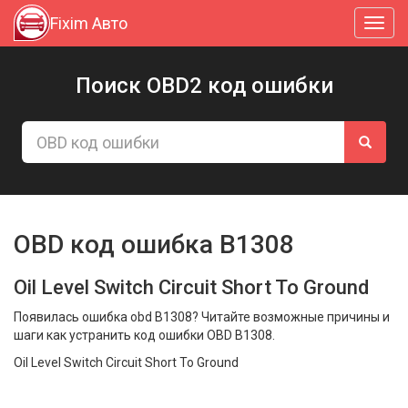
Fixim Авто
Toggl
navig
Поиск OBD2 код ошибки
OBD код ошибка B1308
Oil Level Switch Circuit Short To Ground
Появилась ошибка obd B1308? Читайте возможные причины и
шаги как устранить код ошибки OBD B1308.
Oil Level Switch Circuit Short To Ground