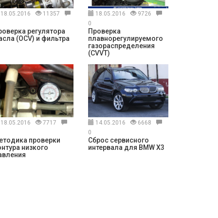
18.05.2016
11357
18.05.2016
9726
0
роверка регулятора
Проверка
асла (OCV) и фильтра
плавнорегулируемого
газораспределения
(CVVT)
18.05.2016
7717
14.05.2016
6668
0
етодика проверки
Сброс сервисного
онтура низкого
интервала для BMW X3
авления