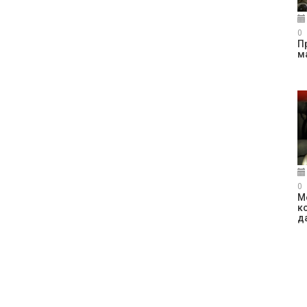
0
П
м
0
М
к
д