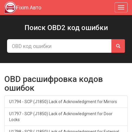
Fixim Авто
Toggl
navig
Поиск OBD2 код ошибки
OBD расшифровка кодов
ошибок
U1794 - SCP (J1850) Lack of Acknowledgment for Mirrors
U1797 - SCP (J1850) Lack of Acknowledgment for Door
Locks
U1798 - SCP (J1850) Lack of Acknowledgment for External