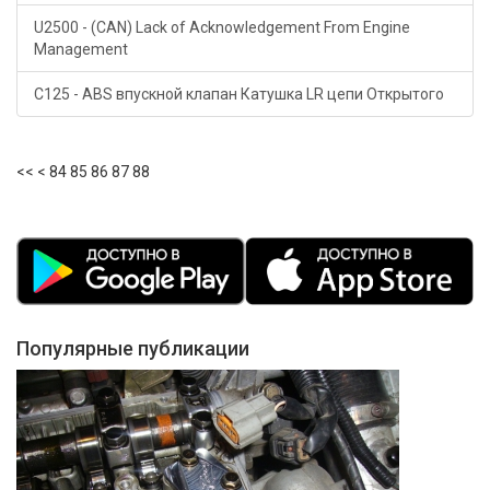
U2500 - (CAN) Lack of Acknowledgement From Engine
Management
С125 - ABS впускной клапан Катушка LR цепи Открытого
<<
<
84
85
86
87
88
Популярные публикации